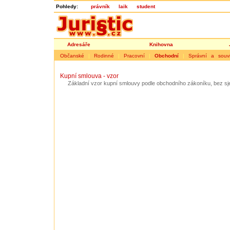
Pohledy:
právník
laik
student
Adresáře
Knihovna
Občanské
|
Rodinné
|
Pracovní
|
Obchodní
|
Správní a souvis
Kupní smlouva - vzor
Základní vzor kupní smlouvy podle obchodního zákoníku, bez sj